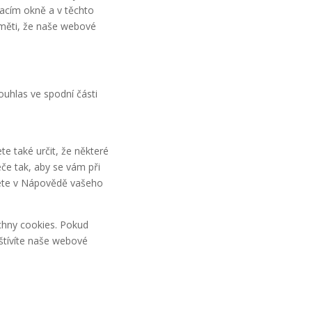
acím okně a v těchto
měti, že naše webové
ouhlas ve spodní části
 také určit, že některé
če tak, aby se vám při
nete v Nápovědě vašeho
chny cookies. Pokud
štívíte naše webové