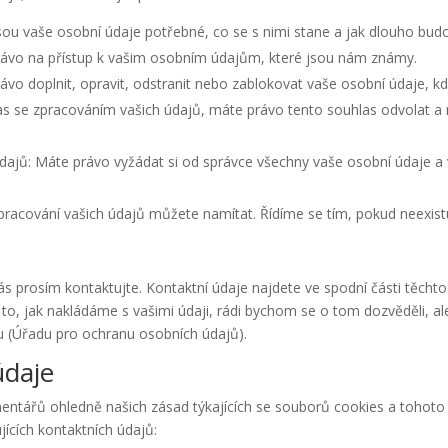
sou vaše osobní údaje potřebné, co se s nimi stane a jak dlouho bud
rávo na přístup k vašim osobním údajům, které jsou nám známy.
vo doplnit, opravit, odstranit nebo zablokovat vaše osobní údaje, kdy
s se zpracováním vašich údajů, máte právo tento souhlas odvolat a
dajů: Máte právo vyžádat si od správce všechny vaše osobní údaje a 
zpracování vašich údajů můžete namítat. Řídíme se tím, pokud neexis
ás prosím kontaktujte. Kontaktní údaje najdete ve spodní části těch
a to, jak nakládáme s vašimi údaji, rádi bychom se o tom dozvěděli, a
u (Úřadu pro ochranu osobních údajů).
údaje
ntářů ohledně našich zásad týkajících se souborů cookies a tohoto
ících kontaktních údajů: