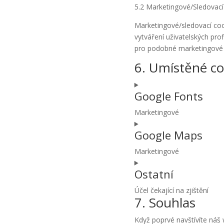
5.2 Marketingové/Sledovací
Marketingové/sledovací cook
vytváření uživatelských pr
pro podobné marketingové 
6. Umístěné co
Google Fonts
Marketingové
Consent
Google Maps
to
service
Marketingové
google-
Consent
fonts
Ostatní
to
service
Účel čekající na zjištění
google-
7. Souhlas
Consent
maps
to
Když poprvé navštívíte náš