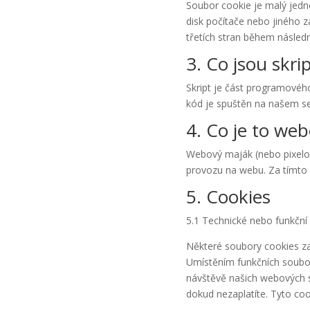
Soubor cookie je malý jedn
disk počítače nebo jiného 
třetích stran během násled
3. Co jsou skri
Skript je část programového
kód je spuštěn na našem se
4. Co je to we
Webový maják (nebo pixelov
provozu na webu. Za tímto
5. Cookies
5.1 Technické nebo funkční
Některé soubory cookies zaj
Umístěním funkčních soubo
návštěvě našich webových s
dokud nezaplatíte. Tyto co