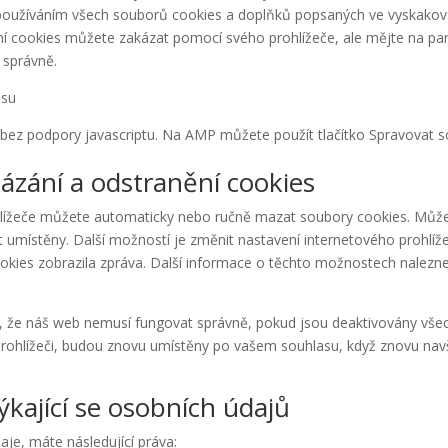
 používáním všech souborů cookies a doplňků popsaných ve vyskakov
í cookies můžete zakázat pomocí svého prohlížeče, ale mějte na pa
 správně.
asu
 bez podpory javascriptu. Na AMP můžete použít tlačítko Spravovat s
kázání a odstranění cookies
ížeče můžete automaticky nebo ručně mazat soubory cookies. Můžete
 umístěny. Další možností je změnit nastavení internetového prohlíže
okies zobrazila zpráva. Další informace o těchto možnostech nalez
 že náš web nemusí fungovat správně, pokud jsou deaktivovány vše
rohlížeči, budou znovu umístěny po vašem souhlasu, když znovu nav
ýkající se osobních údajů
je, máte následující práva: