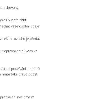
ou uchovány.
koli budete chtít.
 nechat vaše osobní údaje
v celém rozsahu je předat
tují oprávněné důvody ke
to Zásad používání souborů
le máte také právo podat
 prohlášení nás prosím