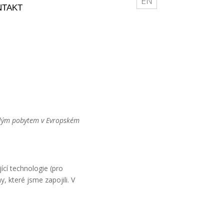
EN
NTAKT
valým pobytem v Evropském
jící technologie (pro
, které jsme zapojili. V