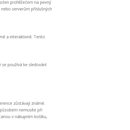
ložen prohlížečem na pevný
m nebo serverům příslušných
ně a interaktivně. Tento
 se používá ke sledování
ference zůstávají známé.
způsobem nemusíte při
tanou v nákupním košíku,