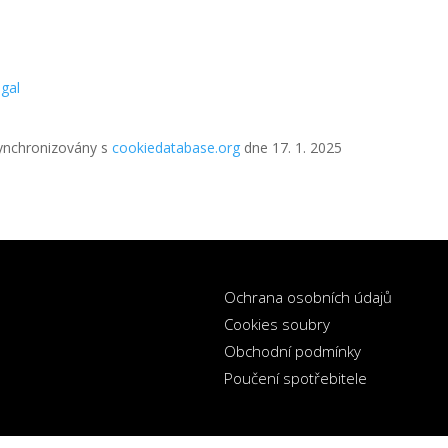
gal
synchronizovány s
cookiedatabase.org
dne 17. 1. 2025
Ochrana osobních údajů
Cookies soubry
Obchodní podmínky
Poučení spotřebitele