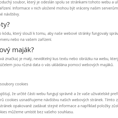
oduchý soubor, který je odeslán spolu se stránkami tohoto webu a u
zařízení. Informace v nich uložené mohou být vráceny našim serverů
né návštěvy.
pty?
 kódu, který slouží k tomu, aby naše webové stránky fungovaly správ
rveru nebo na vašem zařízení.
bový maják?
á značka) je malý, neviditelný kus textu nebo obrázku na webu, který
 účelem jsou různá data o vás ukládána pomocí webových majáků.
 soubory cookies
išťují, že určité části webu fungují správně a že vaše uživatelské pre
rů cookies usnadňujeme návštěvu našich webových stránek. Tímto 
tránek opakovaně zadávat stejné informace a například položky zůs
okies můžeme umístit bez vašeho souhlasu.