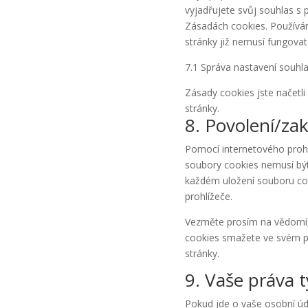
service
vyjadřujete svůj souhlas s
ostatní
Zásadách cookies. Používán
stránky již nemusí fungovat
7.1 Správa nastavení souhl
Zásady cookies jste načetli
stránky.
8. Povolení/za
Pomocí internetového prohl
soubory cookies nemusí být
každém uložení souboru co
prohlížeče.
Vezměte prosím na vědomí,
cookies smažete ve svém p
stránky.
9. Vaše práva t
Pokud jde o vaše osobní úda